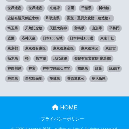
世界遺産
世界遺産
京都府
公園
千葉県
博物館
史跡名勝天然記念物
和歌山県
国宝・重要文化財（建造物）
埼玉県
天然記念物
天照大御神
宮崎県
山形県
平将門
庭園
応神天皇
日本100名城
日本神社100選
東京十社
東京都
東京都台東区
東京都新宿区
東京都港区
東照宮
栃木県
桜
熊本県
現代建築
登録有形文化財(建造物)
神奈川県
神宮
神聖で静謐な空間
福島県
紅葉
縁結び
群馬県
自然観光地
茨城県
菅原道真公
鹿児島県
HOME
プライバシーポリシー