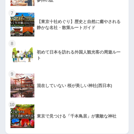
参拝の証
7
【東京十社めぐり】歴史と自然に癒やされる
静かな名社・散策ルートガイド
8
初めて日本を訪れる外国人観光客の周遊ルー
ト
9
混在していない 桜が美しい神社(西日本)
10
東京で見つける「千本鳥居」が素敵な神社