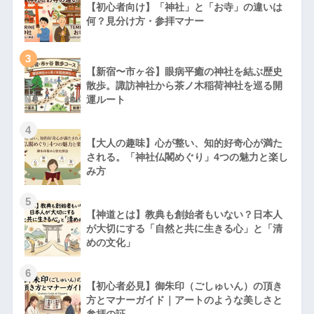
【初心者向け】「神社」と「お寺」の違いは
何？見分け方・参拝マナー
3
【新宿〜市ヶ谷】眼病平癒の神社を結ぶ歴史
散歩。諏訪神社から茶ノ木稲荷神社を巡る開
運ルート
4
【大人の趣味】心が整い、知的好奇心が満た
される。「神社仏閣めぐり」4つの魅力と楽し
み方
5
【神道とは】教典も創始者もいない？日本人
が大切にする「自然と共に生きる心」と「清
めの文化」
6
【初心者必見】御朱印（ごしゅいん）の頂き
方とマナーガイド｜アートのような美しさと