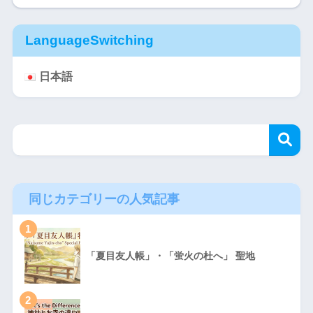
LanguageSwitching
日本語
同じカテゴリーの人気記事
1
「夏目友人帳」・「蛍火の杜へ」 聖地
2