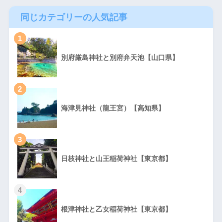
同じカテゴリーの人気記事
1
別府厳島神社と別府弁天池【山口県】
2
海津見神社（龍王宮）【高知県】
3
日枝神社と山王稲荷神社【東京都】
4
根津神社と乙女稲荷神社【東京都】