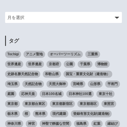
タグ
Tochigi
アニメ聖地
オーバーツーリズム
三重県
世界遺産
世界遺産
京都府
公園
千葉県
博物館
史跡名勝天然記念物
和歌山県
国宝・重要文化財（建造物）
埼玉県
天然記念物
天照大御神
宮崎県
山形県
平将門
庭園
応神天皇
日本100名城
日本神社100選
東京十社
東京都
東京都台東区
東京都新宿区
東京都港区
東照宮
栃木県
桜
熊本県
現代建築
登録有形文化財(建造物)
神奈川県
神宮
神聖で静謐な空間
福島県
紅葉
縁結び