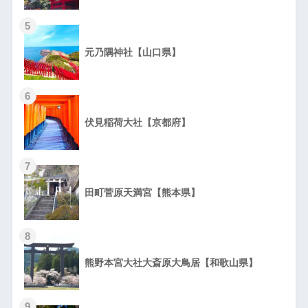
5
元乃隅神社【山口県】
6
伏見稲荷大社【京都府】
7
田町菅原天満宮【熊本県】
8
熊野本宮大社大斎原大鳥居【和歌山県】
9