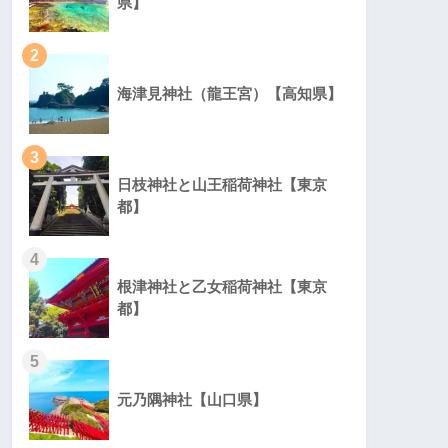
県】
2
海津見神社（龍王宮）【高知県】
3
日枝神社と山王稲荷神社【東京
都】
4
根津神社と乙女稲荷神社【東京
都】
5
元乃隅神社【山口県】