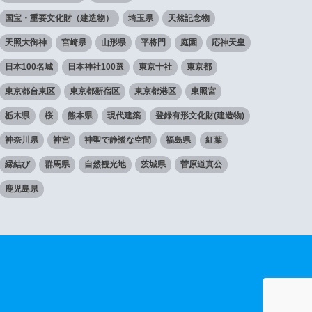
国宝・重要文化財（建造物）
埼玉県
天然記念物
天照大御神
宮崎県
山形県
平将門
庭園
応神天皇
日本100名城
日本神社100選
東京十社
東京都
東京都台東区
東京都新宿区
東京都港区
東照宮
栃木県
桜
熊本県
現代建築
登録有形文化財(建造物)
神奈川県
神宮
神聖で静謐な空間
福島県
紅葉
縁結び
群馬県
自然観光地
茨城県
菅原道真公
鹿児島県