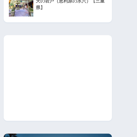
天の岩戸（恵利原の水穴）【三重
県】