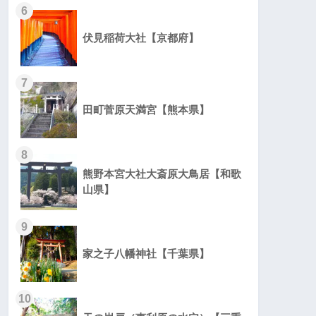
6
伏見稲荷大社【京都府】
7
田町菅原天満宮【熊本県】
8
熊野本宮大社大斎原大鳥居【和歌
山県】
9
家之子八幡神社【千葉県】
10