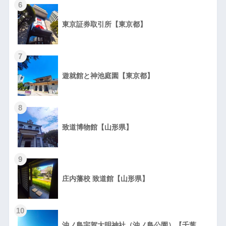
6
東京証券取引所【東京都】
7
遊就館と神池庭園【東京都】
8
致道博物館【山形県】
9
庄内藩校 致道館【山形県】
10
沖ノ島宇賀大明神社（沖ノ島公園）【千葉