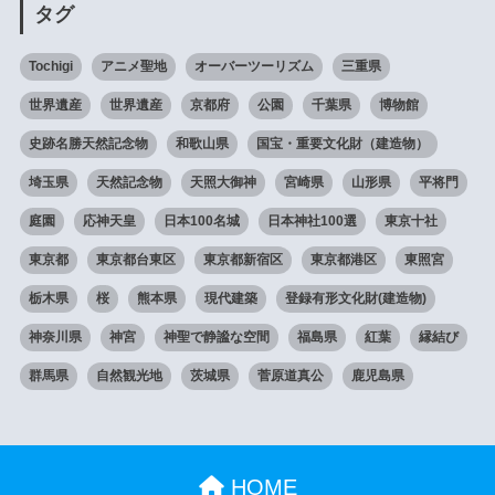
タグ
Tochigi
アニメ聖地
オーバーツーリズム
三重県
世界遺産
世界遺産
京都府
公園
千葉県
博物館
史跡名勝天然記念物
和歌山県
国宝・重要文化財（建造物）
埼玉県
天然記念物
天照大御神
宮崎県
山形県
平将門
庭園
応神天皇
日本100名城
日本神社100選
東京十社
東京都
東京都台東区
東京都新宿区
東京都港区
東照宮
栃木県
桜
熊本県
現代建築
登録有形文化財(建造物)
神奈川県
神宮
神聖で静謐な空間
福島県
紅葉
縁結び
群馬県
自然観光地
茨城県
菅原道真公
鹿児島県
HOME