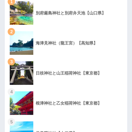
1
別府厳島神社と別府弁天池【山口県】
2
海津見神社（龍王宮）【高知県】
3
日枝神社と山王稲荷神社【東京都】
4
根津神社と乙女稲荷神社【東京都】
5