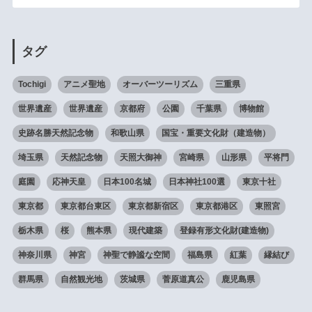
タグ
Tochigi
アニメ聖地
オーバーツーリズム
三重県
世界遺産
世界遺産
京都府
公園
千葉県
博物館
史跡名勝天然記念物
和歌山県
国宝・重要文化財（建造物）
埼玉県
天然記念物
天照大御神
宮崎県
山形県
平将門
庭園
応神天皇
日本100名城
日本神社100選
東京十社
東京都
東京都台東区
東京都新宿区
東京都港区
東照宮
栃木県
桜
熊本県
現代建築
登録有形文化財(建造物)
神奈川県
神宮
神聖で静謐な空間
福島県
紅葉
縁結び
群馬県
自然観光地
茨城県
菅原道真公
鹿児島県