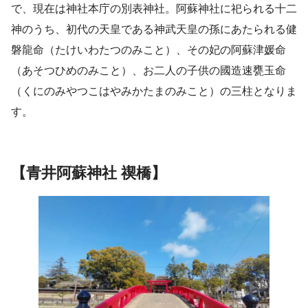
で、現在は神社本庁の別表神社。阿蘇神社に祀られる十二
神のうち、初代の天皇である神武天皇の孫にあたられる健
磐龍命（たけいわたつのみこと）、その妃の阿蘇津媛命
（あそつひめのみこと）、お二人の子供の國造速甕玉命
（くにのみやつこはやみかたまのみこと）の三柱となりま
す。
【青井阿蘇神社 禊橋】