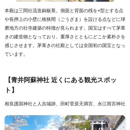
本殿は三間社流造銅板葺。側面と背面の桟を×型とする点
や長押上の小壁に格狭間（ごうざま）を設ける点などに球
磨地方の社寺建築の特徴が見られます。国宝はすべて茅葺
きの建造物となっており、重厚さとともにどこか素朴さを
感じさせます。茅葺きの社殿としては全国初の国宝となっ
ています。
【青井阿蘇神社 近くにある観光スポッ
ト】
相良護国神社と人吉城跡、田町菅原天満宮、永江雨宮神社