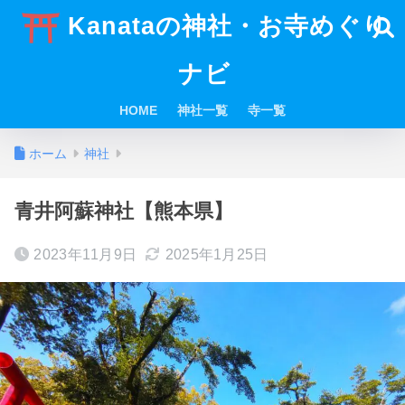
Kanataの神社・お寺めぐり
ナビ
HOME
神社一覧
寺一覧
ホーム
神社
青井阿蘇神社【熊本県】
2023年11月9日
2025年1月25日