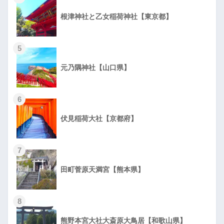
根津神社と乙女稲荷神社【東京都】
5
元乃隅神社【山口県】
6
伏見稲荷大社【京都府】
7
田町菅原天満宮【熊本県】
8
熊野本宮大社大斎原大鳥居【和歌山県】