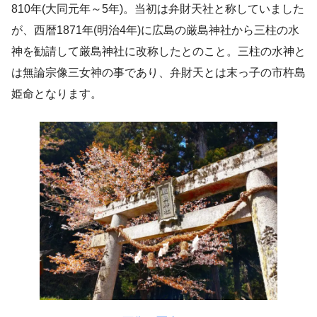
810年(大同元年～5年)。当初は弁財天社と称していました
が、西暦1871年(明治4年)に広島の厳島神社から三柱の水
神を勧請して厳島神社に改称したとのこと。三柱の水神と
は無論宗像三女神の事であり、弁財天とは末っ子の市杵島
姫命となります。