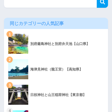
同じカテゴリーの人気記事
1
別府厳島神社と別府弁天池【山口県】
2
海津見神社（龍王宮）【高知県】
3
日枝神社と山王稲荷神社【東京都】
4