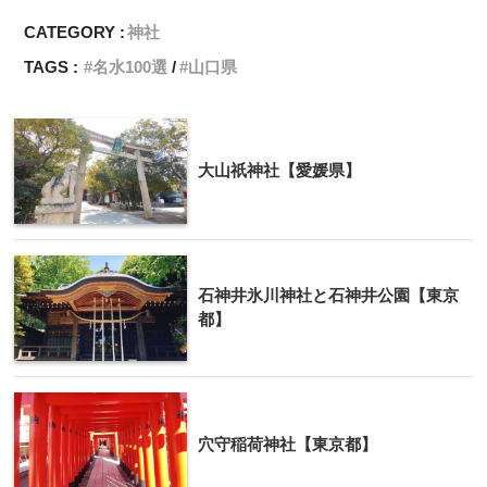
CATEGORY :
神社
TAGS :
名水100選
山口県
大山祇神社【愛媛県】
石神井氷川神社と石神井公園【東京
都】
穴守稲荷神社【東京都】