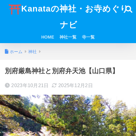
Kanataの神社・お寺めぐり
ナビ
HOME
神社一覧
寺一覧
ホーム
神社
別府厳島神社と別府弁天池【山口県】
2023年10月21日
2025年12月2日