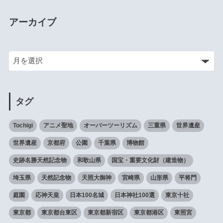
アーカイブ
タグ
Tochigi
アニメ聖地
オーバーツーリズム
三重県
世界遺産
世界遺産
京都府
公園
千葉県
博物館
史跡名勝天然記念物
和歌山県
国宝・重要文化財（建造物）
埼玉県
天然記念物
天照大御神
宮崎県
山形県
平将門
庭園
応神天皇
日本100名城
日本神社100選
東京十社
東京都
東京都台東区
東京都新宿区
東京都港区
東照宮