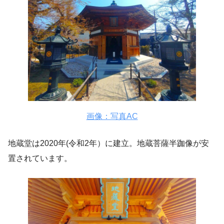
画像：写真AC
地蔵堂は2020年(令和2年）に建立。地蔵菩薩半跏像が安
置されています。