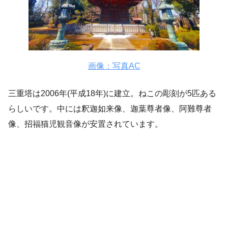
画像：写真AC
三重塔は2006年(平成18年)に建立。ねこの彫刻が5匹ある
らしいです。中には釈迦如来像、迦葉尊者像、阿難尊者
像、招福猫児観音像が安置されています。