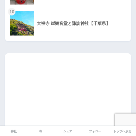
10
大福寺 崖観音堂と諏訪神社【千葉県】
神社
寺
シェア
フォロー
トップへ戻る