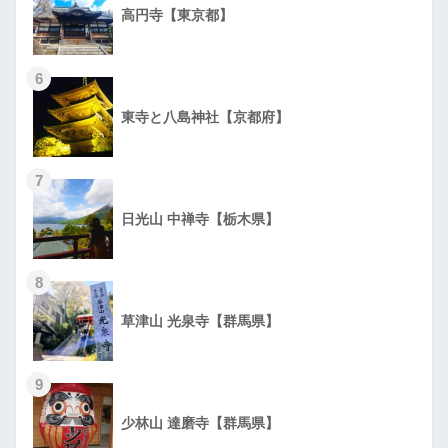
高円寺【東京都】
6
東寺と八島神社【京都府】
7
日光山 中禅寺【栃木県】
8
草津山 光泉寺【群馬県】
9
少林山 達磨寺【群馬県】