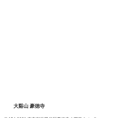
大谿山 豪徳寺