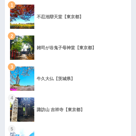
1
不忍池辯天堂【東京都】
2
雑司が谷鬼子母神堂【東京都】
3
牛久大仏【茨城県】
4
諏訪山 吉祥寺【東京都】
5