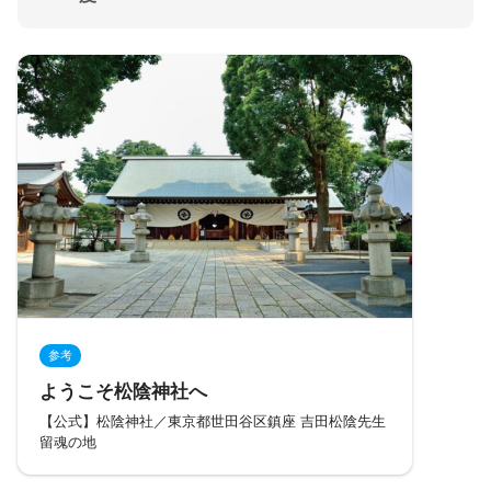
参考
ようこそ松陰神社へ
【公式】松陰神社／東京都世田谷区鎮座 吉田松陰先生
留魂の地