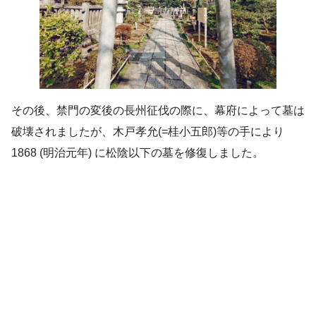
その後、禁門の変後の長州征伐の際に、幕府によって墓は
破壊されましたが、木戸孝允(=桂小五郎)等の手により
1868 (明治元年) に松陰以下の墓を修復しました。