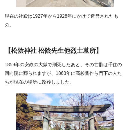
現在の社殿は1927年から1928年にかけて造営されたも
の。
【松陰神社 松陰先生他烈士墓所】
1859年の安政の大獄で刑死したあと、その亡骸は千住の
回向院に葬られますが、1863年に高杉晋作ら門下の人た
ちが現在の場所に改葬しました。