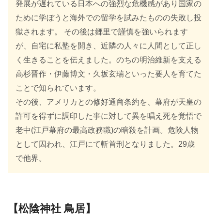
発展が遅れている日本への強烈な危機感があり国家の
ために学ぼうと海外での留学を試みたものの失敗し投
獄されます。 その後は郷里で謹慎を強いられます
が、自宅に私塾を開き、近隣の人々に人間として正し
く生きることを伝えました。のちの明治維新を支える
高杉晋作・伊藤博文・久坂玄瑞といった要人を育てた
ことで知られています。
その後、アメリカとの修好通商条約を、幕府が天皇の
許可を得ずに調印した事に対して異を唱え死を覚悟で
老中(江戸幕府の最高政務職)の暗殺を計画。危険人物
として囚われ、江戸にて斬首刑となりました。29歳
で他界。
【松陰神社 鳥居】