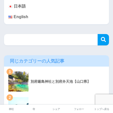
日本語
English
同じカテゴリーの人気記事
1
別府厳島神社と別府弁天池【山口県】
2
海津見神社（龍王宮）【高知県】
神社
寺
シェア
フォロー
トップへ戻る