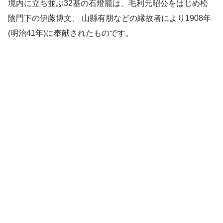
境内に立ち並ぶ32基の石燈籠は、毛利元昭公をはじめ松
陰門下の伊藤博文、 山縣有朋などの縁故者により1908年
(明治41年)に奉献されたものです。