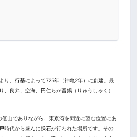
り、行基によって725年（神亀2年）に創建。最
り、良弁、空海、円仁らが留錫（りゅうしゃく）
どの低山でありながら、東京湾を間近に望む位置にあ
戸時代から盛んに採石が行われた場所です。その