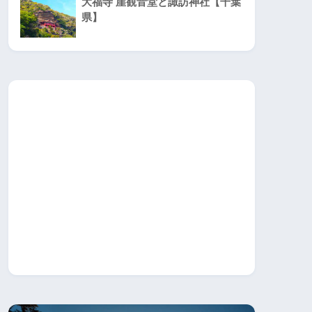
大福寺 崖観音堂と諏訪神社【千葉
県】