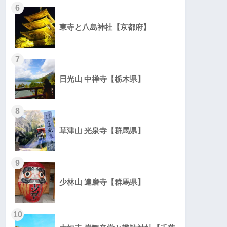
6
東寺と八島神社【京都府】
7
日光山 中禅寺【栃木県】
8
草津山 光泉寺【群馬県】
9
少林山 達磨寺【群馬県】
10