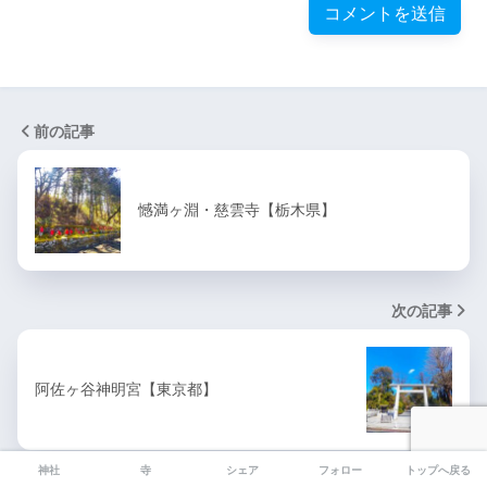
前の記事
憾満ヶ淵・慈雲寺【栃木県】
次の記事
阿佐ヶ谷神明宮【東京都】
神社
寺
シェア
フォロー
トップへ戻る