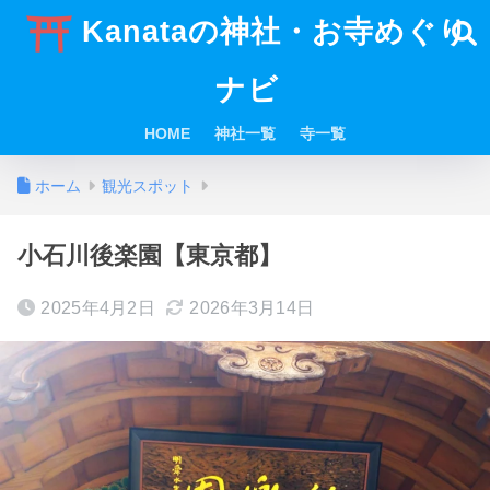
Kanataの神社・お寺めぐり
ナビ
HOME
神社一覧
寺一覧
ホーム
観光スポット
小石川後楽園【東京都】
2025年4月2日
2026年3月14日