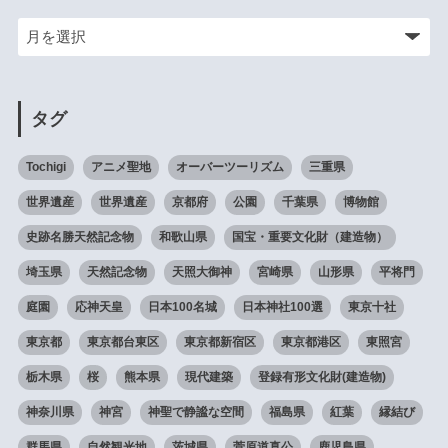
タグ
Tochigi
アニメ聖地
オーバーツーリズム
三重県
世界遺産
世界遺産
京都府
公園
千葉県
博物館
史跡名勝天然記念物
和歌山県
国宝・重要文化財（建造物）
埼玉県
天然記念物
天照大御神
宮崎県
山形県
平将門
庭園
応神天皇
日本100名城
日本神社100選
東京十社
東京都
東京都台東区
東京都新宿区
東京都港区
東照宮
栃木県
桜
熊本県
現代建築
登録有形文化財(建造物)
神奈川県
神宮
神聖で静謐な空間
福島県
紅葉
縁結び
群馬県
自然観光地
茨城県
菅原道真公
鹿児島県