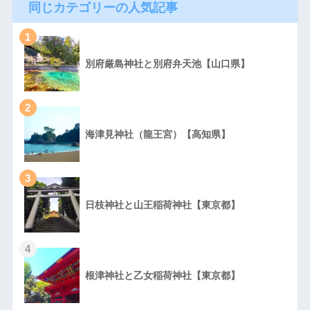
同じカテゴリーの人気記事
1
別府厳島神社と別府弁天池【山口県】
2
海津見神社（龍王宮）【高知県】
3
日枝神社と山王稲荷神社【東京都】
4
根津神社と乙女稲荷神社【東京都】