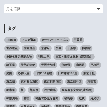
タグ
Tochigi
アニメ聖地
オーバーツーリズム
三重県
世界遺産
世界遺産
京都府
公園
千葉県
博物館
史跡名勝天然記念物
和歌山県
国宝・重要文化財（建造物）
埼玉県
天然記念物
天照大御神
宮崎県
山形県
平将門
庭園
応神天皇
日本100名城
日本神社100選
東京十社
東京都
東京都台東区
東京都新宿区
東京都港区
東照宮
栃木県
桜
熊本県
現代建築
登録有形文化財(建造物)
神奈川県
神宮
神聖で静謐な空間
福島県
紅葉
縁結び
群馬県
自然観光地
茨城県
菅原道真公
鹿児島県