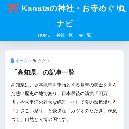
Kanataの神社・お寺めぐり
ナビ
HOME
神社一覧
寺一覧
ホーム
タグ
「高知県」の記事一覧
高知県は、坂本龍馬を筆頭とする幕末の志士を育ん
だ熱い歴史の地であり、日本最後の清流「四万十
川」や太平洋の雄大な絶景、そして夏の熱気溢れる
「よさこい祭り」と豪快な「カツオのたたき」が息
づく、自然と人情の国です。