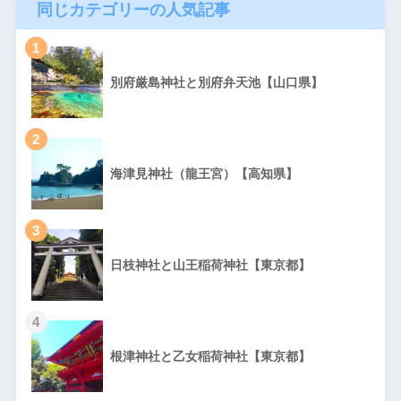
同じカテゴリーの人気記事
1
別府厳島神社と別府弁天池【山口県】
2
海津見神社（龍王宮）【高知県】
3
日枝神社と山王稲荷神社【東京都】
4
根津神社と乙女稲荷神社【東京都】