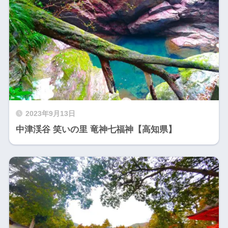
2023年9月13日
中津渓谷 笑いの里 竜神七福神【高知県】