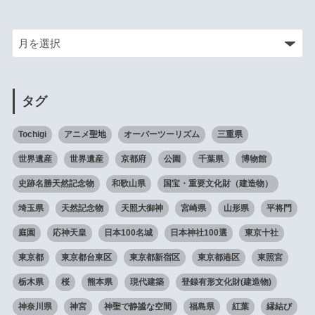
タグ
Tochigi
アニメ聖地
オーバーツーリズム
三重県
世界遺産
世界遺産
京都府
公園
千葉県
博物館
史跡名勝天然記念物
和歌山県
国宝・重要文化財（建造物）
埼玉県
天然記念物
天照大御神
宮崎県
山形県
平将門
庭園
応神天皇
日本100名城
日本神社100選
東京十社
東京都
東京都台東区
東京都新宿区
東京都港区
東照宮
栃木県
桜
熊本県
現代建築
登録有形文化財(建造物)
神奈川県
神宮
神聖で静謐な空間
福島県
紅葉
縁結び