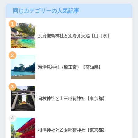
同じカテゴリーの人気記事
1
別府厳島神社と別府弁天池【山口県】
2
海津見神社（龍王宮）【高知県】
3
日枝神社と山王稲荷神社【東京都】
4
根津神社と乙女稲荷神社【東京都】