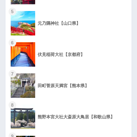
5
元乃隅神社【山口県】
6
伏見稲荷大社【京都府】
7
田町菅原天満宮【熊本県】
8
熊野本宮大社大斎原大鳥居【和歌山県】
9