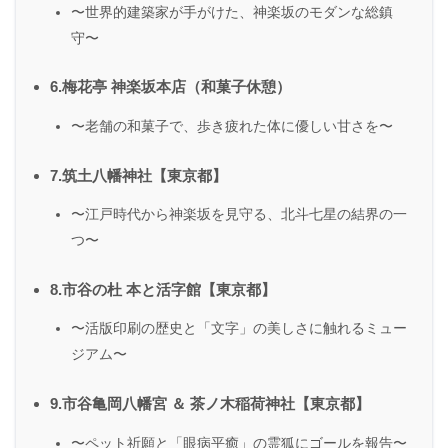
〜世界的建築家が手がけた、神楽坂のモダンな総鎮
守〜
6.梅花亭 神楽坂本店（和菓子休憩）
〜老舗の和菓子で、歩き疲れた体に優しい甘さを〜
7.筑土八幡神社【東京都】
〜江戸時代から神楽坂を見守る、北斗七星の結界の一
つ〜
8.市谷の杜 本と活字館【東京都】
〜活版印刷の歴史と「文字」の美しさに触れるミュー
ジアム〜
9.市谷亀岡八幡宮 ＆ 茶ノ木稲荷神社【東京都】
〜ペット祈願と「眼病平癒」の霊狐にゴールを報告〜