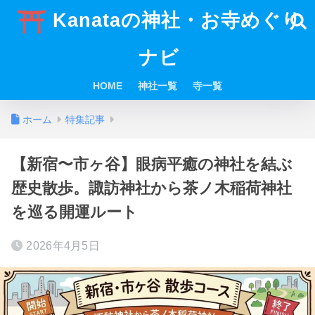
Kanataの神社・お寺めぐり
ナビ
HOME
神社一覧
寺一覧
ホーム
特集記事
【新宿〜市ヶ谷】眼病平癒の神社を結ぶ
歴史散歩。諏訪神社から茶ノ木稲荷神社
を巡る開運ルート
2026年4月5日