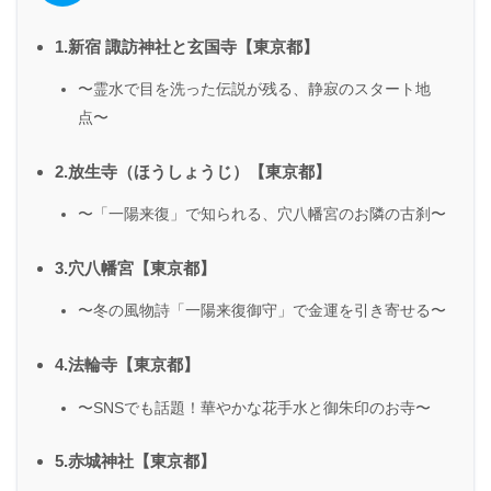
1.新宿 諏訪神社と玄国寺【東京都】
〜霊水で目を洗った伝説が残る、静寂のスタート地
点〜
2.放生寺（ほうしょうじ）【東京都】
〜「一陽来復」で知られる、穴八幡宮のお隣の古刹〜
3.穴八幡宮【東京都】
〜冬の風物詩「一陽来復御守」で金運を引き寄せる〜
4.法輪寺【東京都】
〜SNSでも話題！華やかな花手水と御朱印のお寺〜
5.赤城神社【東京都】