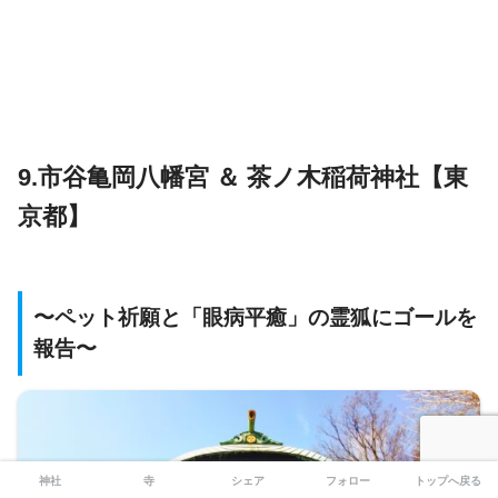
9.市谷亀岡八幡宮 ＆ 茶ノ木稲荷神社【東
京都】
〜ペット祈願と「眼病平癒」の霊狐にゴールを
報告〜
神社
寺
シェア
フォロー
トップへ戻る