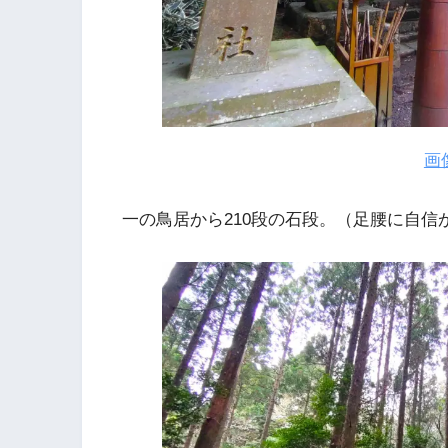
画
一の鳥居から210段の石段。（足腰に自