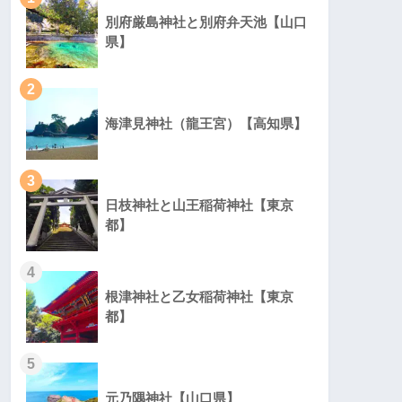
別府厳島神社と別府弁天池【山口
県】
2
海津見神社（龍王宮）【高知県】
3
日枝神社と山王稲荷神社【東京
都】
4
根津神社と乙女稲荷神社【東京
都】
5
元乃隅神社【山口県】