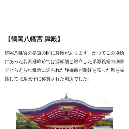
【鶴岡八幡宮 舞殿】
鶴岡八幡宮の参道の間に舞殿があります。かつてこの場所
にあった若宮廻廊跡では源頼朝と対立した弟源義経の側室
でとらえられ鎌倉に送られた静御前が義経を慕った舞を披
露して北条政子に称賛された場所でした。