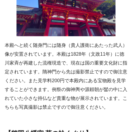
本殿へと続く随身門には随身（貴人護衛にあたった武人）
像が安置されています。本殿は1828年（文政11年）に徳
川家斉が再建した流権現造で、現在は国の重要文化財に指
定されています。隋神門から先は撮影禁止ですので御注意
ください。また見学料200円で本殿内にある宝物殿を見学
することができます。例祭の御神輿や源頼朝が髷の中に入
れていた小さな持仏など貴重な物が展示されています。こ
ちらも写真撮影は禁止ですので御注意ください。