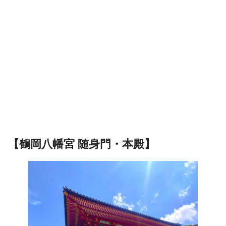
【鶴岡八幡宮 随身門・本殿】