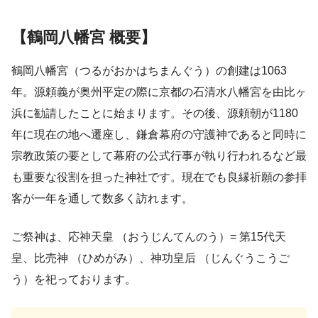
【鶴岡八幡宮 概要】
鶴岡八幡宮（つるがおかはちまんぐう）の創建は1063
年。源頼義が奥州平定の際に京都の石清水八幡宮を由比ヶ
浜に勧請したことに始まります。その後、源頼朝が1180
年に現在の地へ遷座し、鎌倉幕府の守護神であると同時に
宗教政策の要として幕府の公式行事が執り行われるなど最
も重要な役割を担った神社です。現在でも良縁祈願の参拝
客が一年を通して数多く訪れます。
ご祭神は、応神天皇 （おうじんてんのう）= 第15代天
皇、比売神 （ひめがみ）、神功皇后 （じんぐうこうご
う）を祀っております。