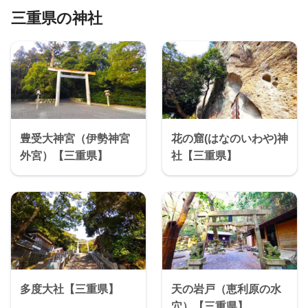
三重県の神社
豊受大神宮（伊勢神宮
花の窟(はなのいわや)神
外宮）【三重県】
社【三重県】
多度大社【三重県】
天の岩戸（恵利原の水
穴）【三重県】