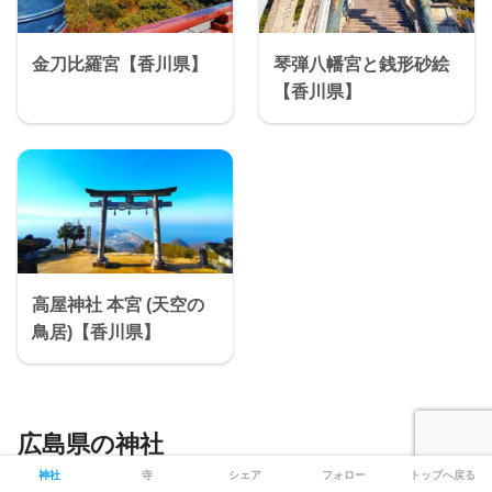
金刀比羅宮【香川県】
琴弾八幡宮と銭形砂絵
【香川県】
高屋神社 本宮 (天空の
鳥居)【香川県】
広島県の神社
神社
寺
シェア
フォロー
トップへ戻る